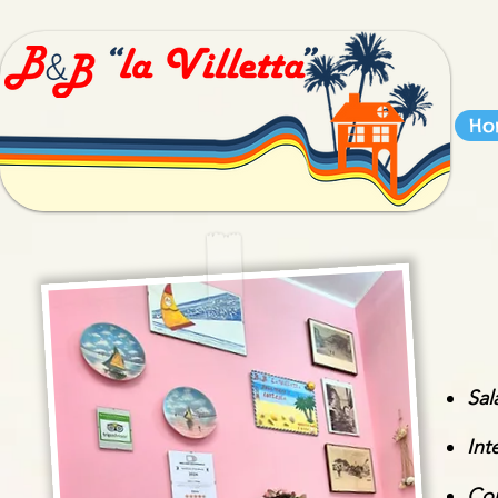
Ho
Sal
Int
Con