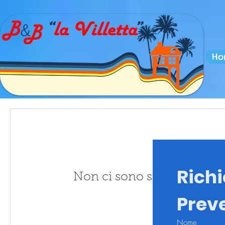
Ho
Richi
Non ci sono sessioni da p
Prev
Nome