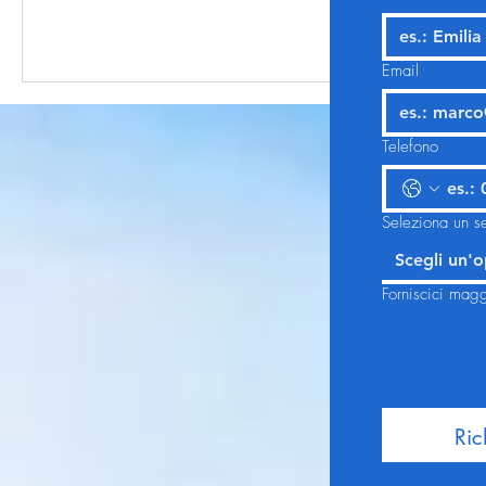
Email
Telefono
Seleziona un se
Scegli un'
Forniscici magg
Ric