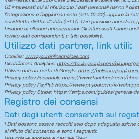
manifestamente infondate o eccessive e ripetitive, (art. 12.
Gli interessati cui si riferiscono i dati personali hanno il d
l'integrazione o l'aggiornamento (artt. 15-22), oppure la rett
cosiddetto diritto all’oblio (art.17). Ove possibile accedere, 
bisogno di ulteriori autorizzazioni. Gli interessati hanno anch
fornito dati corrispondenti a tale possibilità.
Utilizzo dati partner, link utili:
Cookies:
www.youronlinechoices.com
Disabiliatare Analytics:
https://tools.google.com/dlpage/g
Utilizzo dati da parte di Google:
https://policies.google.co
Privacy policy Facebook:
https://www.facebook.com/about
Privacy policy PayPal:
https://www.paypal.com/it/webapps
Privacy policy Stripe:
https://stripe.com/guides/general-da
Registro dei consensi
Dati degli utenti conservati sul regis
I Dati possono essere raccolti solo dopo adeguata azione de
al rifiuto del consenso, e sono i seguenti:
Una chiave anomina e casuale "key"